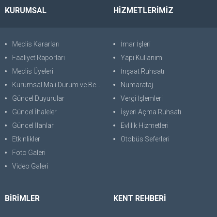
KURUMSAL
HİZMETLERİMİZ
Meclis Kararları
İmar İşleri
Faaliyet Raporları
Yapı Kullanım
Meclis Üyeleri
İnşaat Ruhsatı
Kurumsal Mali Durum ve Beklentiler Raporu
Numarataj
Güncel Duyurular
Vergi İşlemleri
Güncel İhaleler
İşyeri Açma Ruhsatı
Güncel İlanlar
Evlilik Hizmetleri
Etkinlikler
Otobüs Seferleri
Foto Galeri
Video Galeri
BİRİMLER
KENT REHBERİ