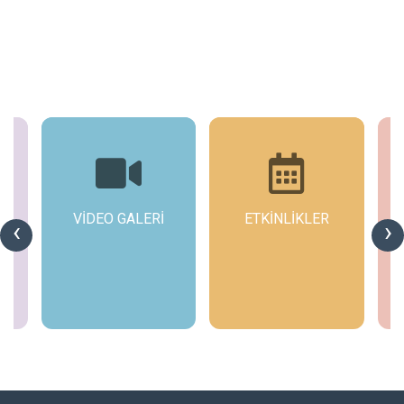
VİDEO GALERİ
ETKİNLİKLER
GÜNCE
‹
›
DUYURUL
İncele
İncele
İncele