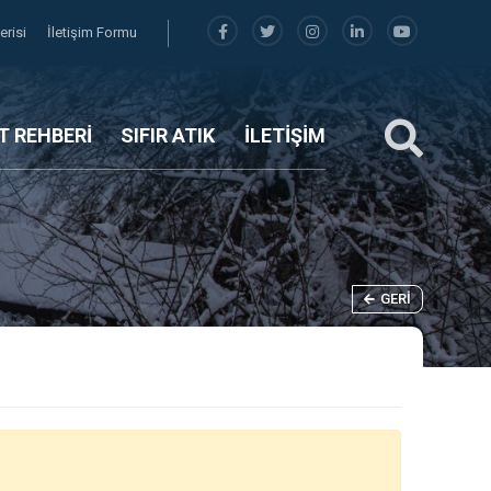
erisi
İletişim Formu
T REHBERİ
SIFIR ATIK
İLETİŞİM
GERI