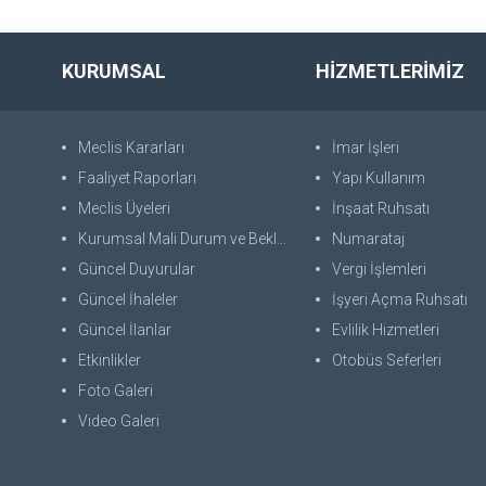
KURUMSAL
HİZMETLERİMİZ
Meclis Kararları
İmar İşleri
Faaliyet Raporları
Yapı Kullanım
Meclis Üyeleri
İnşaat Ruhsatı
Kurumsal Mali Durum ve Beklentiler Raporu
Numarataj
Güncel Duyurular
Vergi İşlemleri
Güncel İhaleler
İşyeri Açma Ruhsatı
Güncel İlanlar
Evlilik Hizmetleri
Etkinlikler
Otobüs Seferleri
Foto Galeri
Video Galeri