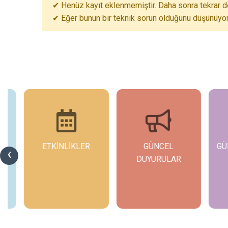
✔ Henüz kayıt eklenmemiştir. Daha sonra tekrar de
✔ Eğer bunun bir teknik sorun olduğunu düşünüyors
ETKİNLİKLER
GÜNCEL
GÜ
‹
DUYURULAR
İncele
İncele