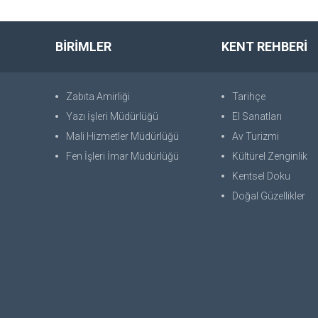
BİRİMLER
KENT REHBERİ
Zabıta Amirliği
Tarihçe
Yazı İşleri Müdürlüğü
El Sanatları
Mali Hizmetler Müdürlüğü
Av Turizmi
Fen İşleri İmar Müdürlüğü
Kültürel Zenginlik
Kentsel Doku
Doğal Güzellikler