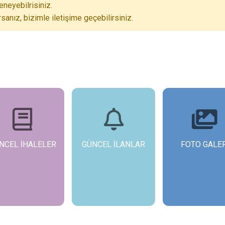
neyebilrisiniz.
anız, bizimle iletişime geçebilirsiniz.
NCEL İHALELER
GÜNCEL İLANLAR
FOTO GALER
İncele
İncele
İncele